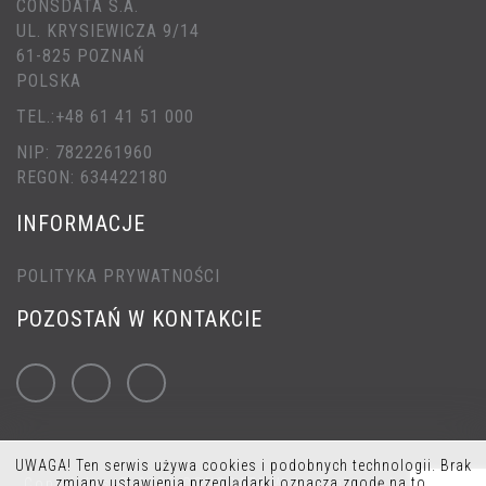
CONSDATA S.A.
UL. KRYSIEWICZA 9/14
61-825 POZNAŃ
POLSKA
TEL.:+48 61 41 51 000
NIP: 7822261960
REGON: 634422180
INFORMACJE
POLITYKA PRYWATNOŚCI
POZOSTAŃ W KONTAKCIE
UWAGA! Ten serwis używa cookies i podobnych technologii. Brak
zmiany ustawienia przeglądarki oznacza zgodę na to.
Copyrights © 2026 CONSDATA Wykonanie: solmedia.pl