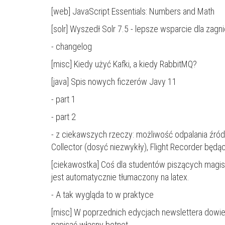
[web]
JavaScript Essentials: Numbers and Math
[solr]
Wyszedł Solr 7.5 - lepsze wsparcie dla zag
-
changelog
[misc]
Kiedy użyć Kafki, a kiedy RabbitMQ?
[java] Spis nowych ficzerów Javy 11
-
part 1
-
part 2
- z ciekawszych rzeczy: możliwość odpalania źród
Collector (dosyć niezwykły), Flight Recorder będ
[ciekawostka]
Coś dla studentów piszących magist
jest automatycznie tłumaczony na latex.
-
A tak wygląda to w praktyce
[misc] W poprzednich edycjach newslettera dowied
napisać własny botnet