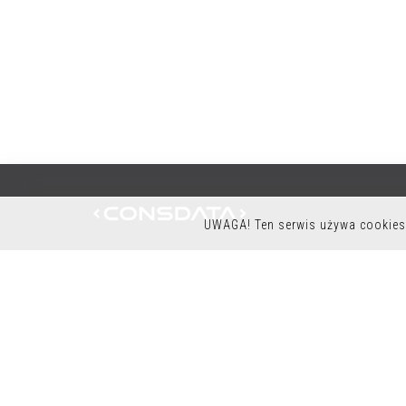
UWAGA! Ten serwis używa cookies 
K9OFFICE
CONSDATA S.A.
UL. KRYSIEWICZA 9/14
61-825 POZNAŃ
POLSKA
TEL.:+48 61 41 51 000
NIP: 7822261960