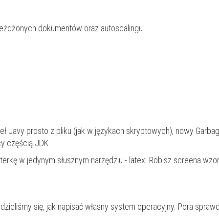
nieżdżonych dokumentów oraz autoscalingu
eł Javy prosto z pliku (jak w językach skryptowych), nowy Garba
ący częścią JDK
erkę w jedynym słusznym narzędziu - latex
. Robisz screena wzor
zieliśmy się, jak napisać własny system operacyjny.
Pora sprawdz