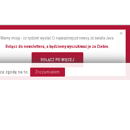
×
Mamy misję - co tydzień wysłać Ci najważniejsze newsy ze świata Java.
Dołącz do newslettera, a będziemy wyszukiwać je za Ciebie.
DOŁĄCZ PO WIĘCEJ
OZOSTAŃ W KONTAKCIE
za zgodę na to.
Zrozumiałem