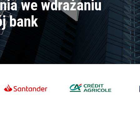
nia we wdrażaniu
j bank