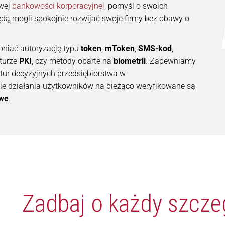
owej
bankowości korporacyjnej
, pomyśl o swoich
ędą mogli spokojnie rozwijać swoje firmy bez obawy o
niać autoryzację typu
token
,
mToken
,
SMS-kod
,
kturze
PKI
, czy metody oparte na
biometrii
. Zapewniamy
ur decyzyjnych przedsiębiorstwa w
kie działania użytkowników na bieżąco weryfikowane są
owe
.
Zadbaj o każdy szcze