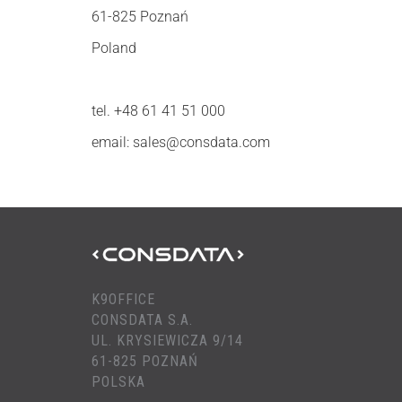
61-825 Poznań
Poland
tel. +48 61 41 51 000
email: sales@consdata.com
K9OFFICE
CONSDATA S.A.
UL. KRYSIEWICZA 9/14
61-825 POZNAŃ
POLSKA