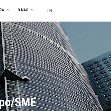
RA
O NAS
EN
rpo/SME