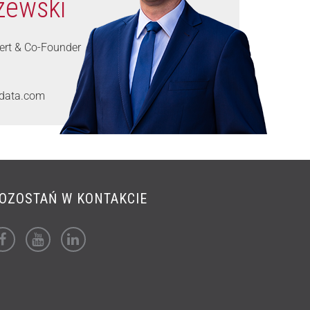
zewski
pert & Co-Founder
data.com
OZOSTAŃ W KONTAKCIE