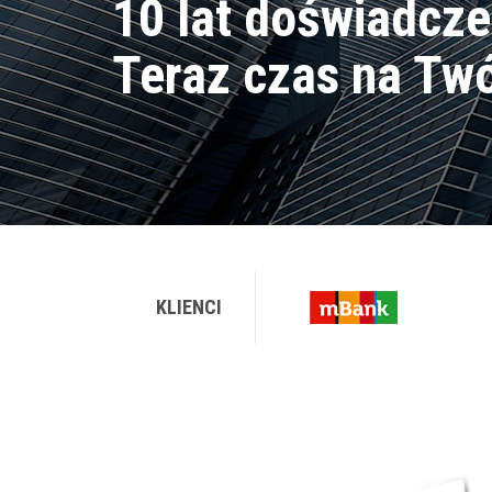
10 lat doświadcze
Teraz czas na Twó
KLIENCI