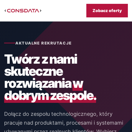
Zobacz oferty
AKTUALNE REKRUTACJE
Twórz z nami
skuteczne
rozwiązania
w
dobrym zespole.
Dołącz do zespołu technologicznego, który
pracuje nad produktami, procesami i systemami
używanymi przez realnych klientów. Wybierz