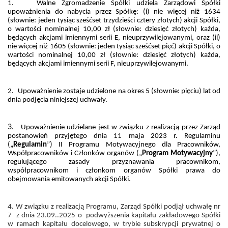
1.
Walne Zgromadzenie Spółki udziela Zarządowi Spółki
upoważnienia do nabycia przez Spółkę: (i) nie więcej niż 1634
(słownie: jeden tysiąc sześćset trzydzieści cztery złotych) akcji Spółki,
o wartości nominalnej 10,00 zł (słownie: dziesięć złotych) każda,
będących akcjami imiennymi serii E, nieuprzywilejowanymi, oraz (ii)
nie więcej niż 1605 (słownie: jeden tysiąc sześćset pięć) akcji Spółki, o
wartości nominalnej 10,00 zł (słownie: dziesięć złotych) każda,
będących akcjami imiennymi serii F, nieuprzywilejowanymi.
2.
Upoważnienie zostaje udzielone na okres 5 (słownie: pięciu) lat od
dnia podjęcia niniejszej uchwały.
3.
Upoważnienie udzielane jest w związku z realizacją przez Zarząd
postanowień przyjętego dnia 11 maja 2023 r. Regulaminu
(„
Regulamin
”) II Programu Motywacyjnego dla Pracowników,
Współpracowników i Członków organów („
Program Motywacyjny
”),
regulującego zasady przyznawania pracownikom,
współpracownikom i członkom organów Spółki prawa do
obejmowania emitowanych akcji Spółki.
4. W związku z realizacją Programu, Zarząd Spółki podjął uchwałę nr
7
z dnia 23.09..2025 o
podwyższenia kapitału zakładowego Spółki
w ramach kapitału docelowego, w trybie subskrypcji prywatnej o