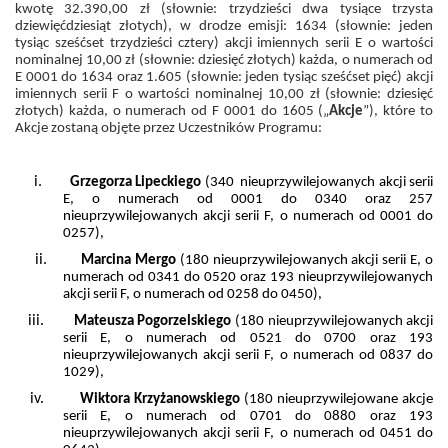
kwotę 32.390,00 zł (słownie: trzydzieści dwa tysiące trzysta
dziewięćdziesiąt złotych), w drodze emisji: 1634 (słownie: jeden
tysiąc sześćset trzydzieści cztery) akcji imiennych serii E o wartości
nominalnej 10,00 zł (słownie: dziesięć złotych) każda, o numerach od
E 0001 do 1634 oraz 1.605 (słownie: jeden tysiąc sześćset pięć) akcji
imiennych serii F o wartości nominalnej 10,00 zł (słownie: dziesięć
złotych) każda, o numerach od F 0001 do 1605 („
Akcje
”), które to
Akcje zostaną objęte przez Uczestników Programu:
i.
Grzegorza Lipeckiego
(340 nieuprzywilejowanych akcji serii
E, o numerach od 0001 do 0340 oraz 257
nieuprzywilejowanych akcji serii F, o numerach od 0001 do
0257),
ii.
Marcina Mergo
(180 nieuprzywilejowanych akcji serii E, o
numerach od 0341 do 0520 oraz 193 nieuprzywilejowanych
akcji serii F, o numerach od 0258 do 0450),
iii.
Mateusza Pogorzelskiego
(180 nieuprzywilejowanych akcji
serii E, o numerach od 0521 do 0700 oraz 193
nieuprzywilejowanych akcji serii F, o numerach od 0837 do
1029),
iv.
Wiktora Krzyżanowskiego
(180 nieuprzywilejowane akcje
serii E, o numerach od 0701 do 0880 oraz 193
nieuprzywilejowanych akcji serii F, o numerach od 0451 do