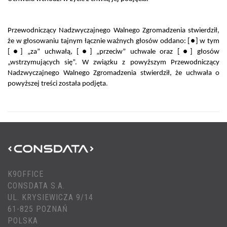
Przewodniczący Nadzwyczajnego Walnego Zgromadzenia stwierdził,
że w głosowaniu tajnym łącznie ważnych głosów oddano: [●] w tym
[●] „za” uchwałą, [●] „przeciw” uchwale oraz [●] głosów
„wstrzymujących się”. W związku z powyższym Przewodniczący
Nadzwyczajnego Walnego Zgromadzenia stwierdził, że uchwała o
powyższej treści została podjęta
.
K9OFFICE
CONSDATA S.A.
UL. KRYSIEWICZA 9/14
61-825 POZNAŃ
POLSKA