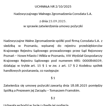
UCHWAŁA NR 2/10/2025
Nadzwyczajnego Walnego Zgromadzenia Consdata S.A.
z dnia
23.09.2025.
w sprawie zatwierdzenia umowy pożyczki
Nadzwyczajne Walne Zgromadzenie spółki pod firmą Consdata S.A. z
siedzibą w Poznaniu, wpisanej do rejestru przedsiębiorców
Krajowego Rejestru Sądowego prowadzonego przez Sąd Rejonowy
Poznań – Nowe Miasto i Wilda w Poznaniu, VIII Wydział Gospodarczy
Krajowego Rejestru Sądowego pod numerem KRS: 0000846039,
działając w trybie art. 15 § 1 w zw. z art. 17 § 2 Kodeksu spółek
handlowych postanawia, co następuje:
§ 1
Zatwierdza się umowę pożyczki zawartą dnia 18.08.2025 pomiędzy
Spółką a Prezesem jej Zarządu – Tomaszem Framskim.
§ 2
Uchwała wchodzi w życie z chwilą jej podjęcia.