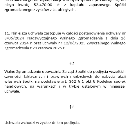
przeznaczonego na wykup akcji własnych spółki i przekazuje się do
niego kwotę 82.470,00 zł z kapitału zapasowego Spółki
zgromadzonego z zysków z lat ubiegłych.
11. Niniejsza uchwała zastępuje w całości postanowienia uchwały nr
3/06/2024 Nadzwyczajnego Walnego Zgromadzenia z dnia 26
czerwca 2024 r. oraz uchwały nr 12/06/2025 Zwyczajnego Walnego
Zgromadzenia z 23 czerwca 2025 r.
§ 2
Walne Zgromadzenie upoważnia Zarząd Spółki do podjęcia wszelkich
czynności faktycznych i prawnych niezbędnych do nabycia akcji
własnych Spółki na podstawie art. 362 § 1 pkt 8 Kodeksu spółek
handlowych, na warunkach i w trybie ustalonym w niniejszej
uchwale.
§ 3
Uchwała wchodzi w życie z dniem podjęcia.