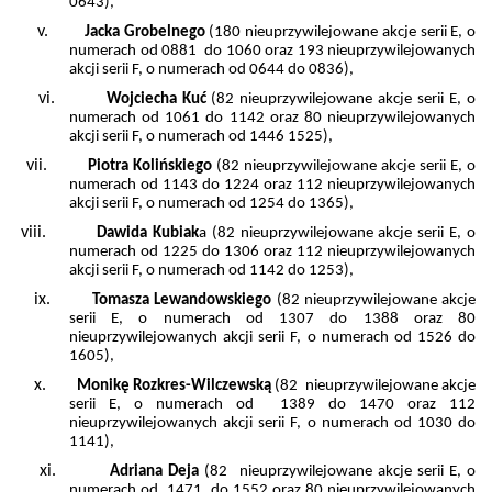
0643),
v.
Jacka Grobelnego
(180 nieuprzywilejowane akcje serii E, o
numerach od 0881 do 1060 oraz 193 nieuprzywilejowanych
akcji serii F, o numerach od 0644 do 0836),
vi.
Wojciecha Kuć
(82 nieuprzywilejowane akcje serii E, o
numerach od 1061 do 1142 oraz 80 nieuprzywilejowanych
akcji serii F, o numerach od 1446 1525),
vii.
Piotra Kolińskiego
(82 nieuprzywilejowane akcje serii E, o
numerach od 1143 do 1224 oraz 112 nieuprzywilejowanych
akcji serii F, o numerach od 1254 do 1365),
viii.
Dawida Kubiak
a (82 nieuprzywilejowane akcje serii E, o
numerach od 1225 do 1306 oraz 112 nieuprzywilejowanych
akcji serii F, o numerach od 1142 do 1253),
ix.
Tomasza Lewandowskiego
(82 nieuprzywilejowane akcje
serii E, o numerach od 1307 do 1388 oraz 80
nieuprzywilejowanych akcji serii F, o numerach od 1526 do
1605),
x.
Monikę Rozkres-Wilczewską
(82 nieuprzywilejowane akcje
serii E, o numerach od 1389 do 1470 oraz 112
nieuprzywilejowanych akcji serii F, o numerach od 1030 do
1141),
xi.
Adriana Deja
(82 nieuprzywilejowane akcje serii E, o
numerach od 1471 do 1552 oraz 80 nieuprzywilejowanych