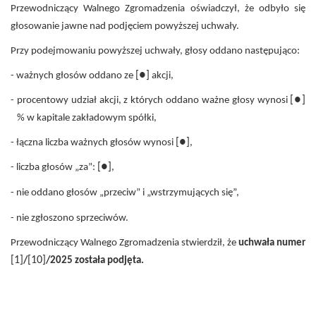
Przewodniczący Walnego Zgromadzenia oświadczył, że odbyło się
głosowanie jawne nad podjęciem powyższej uchwały.
Przy podejmowaniu powyższej uchwały, głosy oddano następująco:
[●]
- ważnych głosów oddano ze
akcji,
[●]
- procentowy udział akcji, z których oddano ważne głosy wynosi
% w kapitale zakładowym spółki,
[●]
- łączna liczba ważnych głosów wynosi
,
[●]
- liczba głosów „za”:
,
- nie oddano głosów „przeciw” i „wstrzymujących się”,
- nie zgłoszono sprzeciwów.
Przewodniczący Walnego Zgromadzenia stwierdził, że
uchwała numer
[1]
[10]
/
/2025 została podjęta.