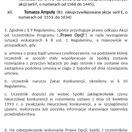
akcji serii F, o numerach od 1366 do 1445),
xii.
Tomasza Ampułę
(82 nieuprzywilejowane akcje serii E, o
numerach od 1553 do 1634)
5. Zgodnie z § 9 Regulaminu, Spółce przysługuje prawo odkupu Akcji
od Uczestników Programu („
Prawo Opcji
”) w razie wystąpienia
sytuacji wskazanych § 8 ust. 1 Regulaminu, a mianowicie w
przypadkach, gdy:
a. umowa o pracę bądź umowa cywilnoprawna, na podstawie której
Uczestnik w sposób stały współpracuje ze Spółką zostanie
rozwiązana z przyczyn leżących po jego stronie i nie zostanie ona
zastąpiona podobną umową w ciągu 2 tygodni od dnia rozwiązania
umowy,
b. Uczestnik naruszy Zakaz Konkurencji, określony w § 10
Regulaminu,
c. Uczestnik dopuści się wobec Spółki jakiegokolwiek czynu
nieuczciwej konkurencji w rozumieniu ustawy z dnia 16 kwietnia
1993 r. o zwalczaniu nieuczciwej konkurencji, a w szczególności
ujawni, wykorzysta lub pozyska informacje stanowiące tajemnicę
przedsiębiorstwa.
6. Na zabezpieczenie wykonania Prawa Opcji, każdy z Uczestników