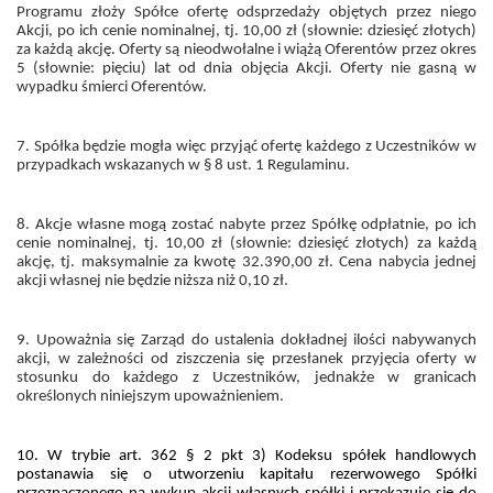
Programu złoży Spółce ofertę odsprzedaży objętych przez niego
Akcji, po ich cenie nominalnej, tj. 10,00 zł (słownie: dziesięć złotych)
za każdą akcję. Oferty są nieodwołalne i wiążą Oferentów przez okres
5 (słownie: pięciu) lat od dnia objęcia Akcji. Oferty nie gasną w
wypadku śmierci Oferentów.
7. Spółka będzie mogła więc przyjąć ofertę każdego z Uczestników w
przypadkach wskazanych w § 8 ust. 1 Regulaminu.
8. Akcje własne mogą zostać nabyte przez Spółkę odpłatnie, po ich
cenie nominalnej, tj. 10,00 zł (słownie: dziesięć złotych) za każdą
akcję, tj. maksymalnie za kwotę 32.390,00 zł. Cena nabycia jednej
akcji własnej nie będzie niższa niż 0,10 zł.
9. Upoważnia się Zarząd do ustalenia dokładnej ilości nabywanych
akcji, w zależności od ziszczenia się przesłanek przyjęcia oferty w
stosunku do każdego z Uczestników, jednakże w granicach
określonych niniejszym upoważnieniem.
10. W trybie art. 362 § 2 pkt 3) Kodeksu spółek handlowych
postanawia się o utworzeniu kapitału rezerwowego Spółki