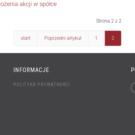
ożenia akcji w spółce
Strona 2 z 2
start
Poprzedni artykuł
1
2
INFORMACJE
P
POLITYKA PRYWATNOŚCI