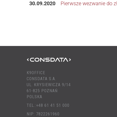
30.09.2020
Pierwsze wezwanie do zł
K9OFFICE
CONSDATA S.A.
UL. KRYSIEWICZA 9/14
61-825 POZNAŃ
POLSKA
TEL.:+48 61 41 51 000
NIP: 7822261960