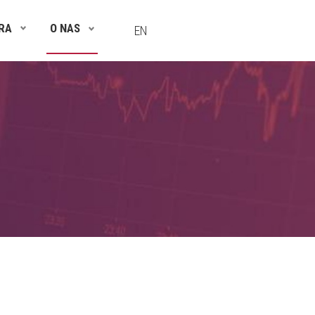
RA
O NAS
EN