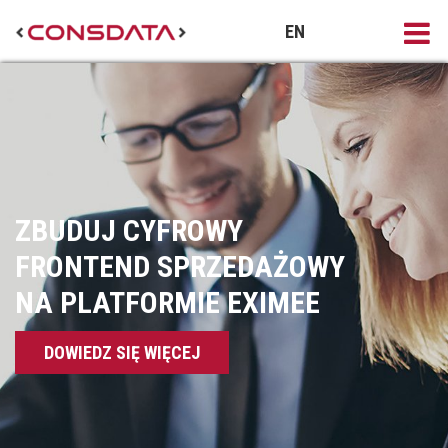
EN
ZBUDUJ CYFROWY
FRONTEND SPRZEDAŻOWY
NA PLATFORMIE EXIMEE
DOWIEDZ SIĘ WIĘCEJ