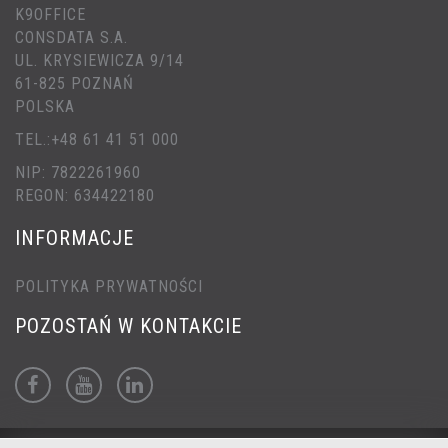
K9OFFICE
CONSDATA S.A.
UL. KRYSIEWICZA 9/14
61-825 POZNAŃ
POLSKA
TEL.:+48 61 41 51 000
NIP: 7822261960
REGON: 634422180
INFORMACJE
POLITYKA PRYWATNOŚCI
POZOSTAŃ W KONTAKCIE