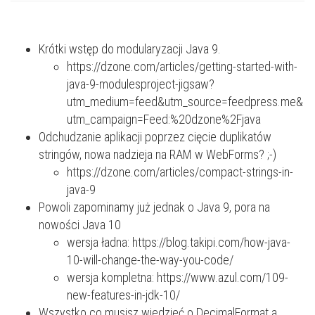
Krótki wstęp do modularyzacji Java 9.
https://dzone.com/articles/getting-started-with-
java-9-modulesproject-jigsaw?
utm_medium=feed&utm_source=feedpress.me&
utm_campaign=Feed:%20dzone%2Fjava
Odchudzanie aplikacji poprzez cięcie duplikatów
stringów, nowa nadzieja na RAM w WebForms? ;-)
https://dzone.com/articles/compact-strings-in-
java-9
Powoli zapominamy już jednak o Java 9, pora na
nowości Java 10
wersja ładna:
https://blog.takipi.com/how-java-
10-will-change-the-way-you-code/
wersja kompletna:
https://www.azul.com/109-
new-features-in-jdk-10/
Wszystko co musisz wiedzieć o DecimalFormat a