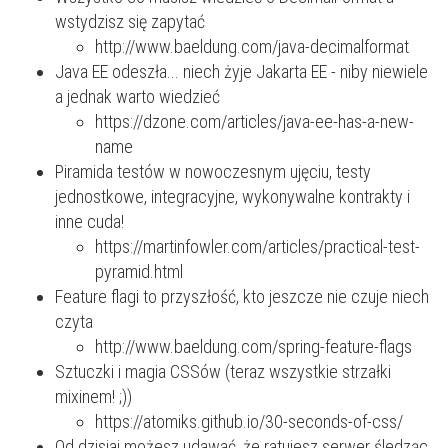
wstydzisz się zapytać
http://www.baeldung.com/java-decimalformat
Java EE odeszła... niech żyje Jakarta EE - niby niewiele
a jednak warto wiedzieć
https://dzone.com/articles/java-ee-has-a-new-
name
Piramida testów w nowoczesnym ujęciu, testy
jednostkowe, integracyjne, wykonywalne kontrakty i
inne cuda!
https://martinfowler.com/articles/practical-test-
pyramid.html
Feature flagi to przyszłość, kto jeszcze nie czuje niech
czyta
http://www.baeldung.com/spring-feature-flags
Sztuczki i magia CSSów (teraz wszystkie strzałki
mixinem! ;))
https://atomiks.github.io/30-seconds-of-css/
Od dzisiaj możesz udawać, że ratujesz serwer śledząc