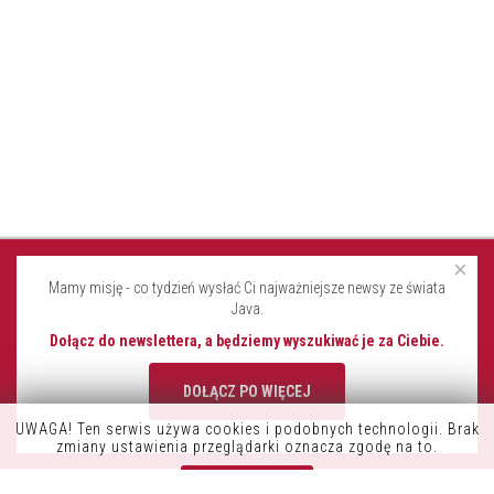
×
Mamy misję - co tydzień wysłać Ci najważniejsze newsy ze świata
Java.
Dołącz do newslettera, a będziemy wyszukiwać je za Ciebie.
DOŁĄCZ PO WIĘCEJ
UWAGA! Ten serwis używa cookies i podobnych technologii. Brak
K9OFFICE
zmiany ustawienia przeglądarki oznacza zgodę na to.
CONSDATA S.A.
Zrozumiałem