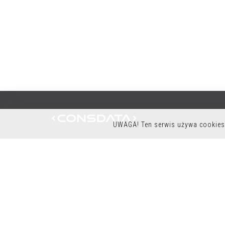
UWAGA! Ten serwis używa cookies 
K9OFFICE
CONSDATA S.A.
UL. KRYSIEWICZA 9/14
61-825 POZNAŃ
POLSKA
TEL.:+48 61 41 51 000
NIP: 7822261960