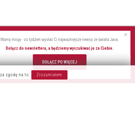
×
Mamy misję - co tydzień wysłać Ci najważniejsze newsy ze świata Java.
Dołącz do newslettera, a będziemy wyszukiwać je za Ciebie.
DOŁĄCZ PO WIĘCEJ
OZOSTAŃ W KONTAKCIE
za zgodę na to.
Zrozumiałem