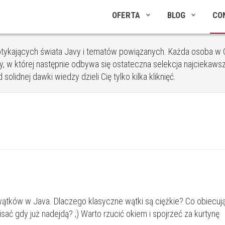
OFERTA
BLOG
CO
tykających świata Javy i tematów powiązanych. Każda osoba w C
, w której następnie odbywa się ostateczna selekcja najciekawsz
olidnej dawki wiedzy dzieli Cię tylko kilka kliknięć.
wątków w Java. Dlaczego klasyczne wątki są ciężkie? Co obiecuj
isać gdy już nadejdą? ;) Warto rzucić okiem i spojrzeć za kurtynę