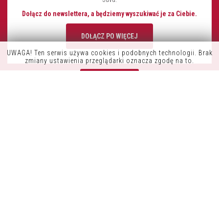
Dołącz do newslettera, a będziemy wyszukiwać je za Ciebie.
DOŁĄCZ PO WIĘCEJ
UWAGA! Ten serwis używa cookies i podobnych technologii. Brak
K9OFFICE
zmiany ustawienia przeglądarki oznacza zgodę na to.
CONSDATA S.A.
Zrozumiałem
UL. KRYSIEWICZA 9/14
61-825 POZNAŃ
POLSKA
TEL.:+48 61 41 51 000
NIP: 7822261960
REGON: 634422180
INFORMACJE
POLITYKA PRYWATNOŚCI
POZOSTAŃ W KONTAKCIE