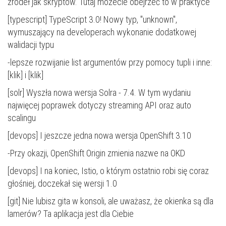
źródeł jak skryptów.
Tutaj możecie obejrzeć to w praktyce
[typescript] TypeScript 3.0! Nowy typ, "unknown",
wymuszający na developerach wykonanie dodatkowej
walidacji typu
-lepsze rozwijanie list argumentów przy pomocy tupli i inne:
[
klik
] i [
klik
]
[solr]
Wyszła nowa wersja Solra - 7.4
. W tym wydaniu
najwięcej poprawek dotyczy streaming API oraz auto
scalingu
[devops]
I jeszcze jedna nowa wersja OpenShift 3.10
-
Przy okazji, OpenShift Origin zmienia nazwe na OKD
[devops] I na koniec, Istio, o którym ostatnio
robi się coraz
głośniej, doczekał się wersji 1.0
[git] Nie lubisz gita w konsoli, ale uważasz, że okienka są dla
lamerów?
Ta aplikacja jest dla Ciebie