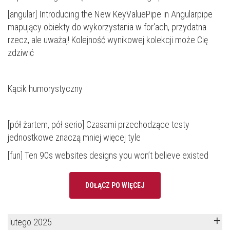
[angular]
Introducing the New KeyValuePipe in Angularpipe
mapujący obiekty do wykorzystania w for'ach, przydatna
rzecz, ale uważaj! Kolejność wynikowej kolekcji może Cię
zdziwić
Kącik humorystyczny
[pół żartem, pół serio]
Czasami przechodzące testy
jednostkowe znaczą mniej więcej tyle
[fun]
Ten 90s websites designs you won’t believe existed
DOŁĄCZ PO WIĘCEJ
lutego 2025