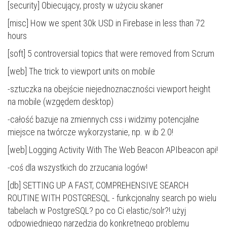
[security]
Obiecujący, prosty w użyciu skaner
[misc]
How we spent 30k USD in Firebase in less than 72
hours
[soft]
5 controversial topics that were removed from Scrum
[web]
The trick to viewport units on mobile
-sztuczka na obejście niejednoznaczności viewport height
na mobile (wzgędem desktop)
-całość bazuje na zmiennych css i widzimy potencjalne
miejsce na twórcze wykorzystanie, np. w ib 2.0!
[web]
Logging Activity With The Web Beacon APIbeacon api!
-
coś dla wszystkich do zrzucania logów!
[db]
SETTING UP A FAST, COMPREHENSIVE SEARCH
ROUTINE WITH POSTGRESQL
- funkcjonalny search po wielu
tabelach w PostgreSQL? po co Ci elastic/solr?! użyj
odpowiedniego narzędzia do konkretnego problemu