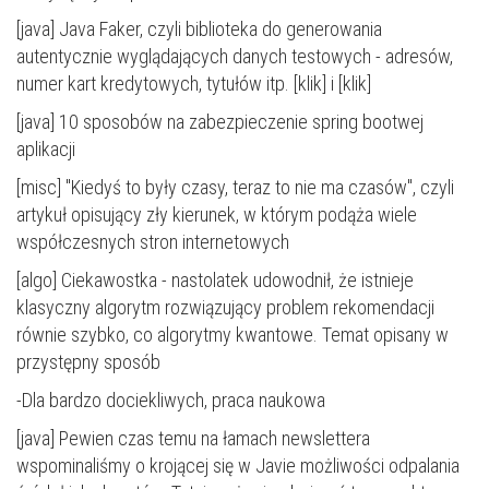
[java] Java Faker, czyli biblioteka do generowania
autentycznie wyglądających danych testowych - adresów,
numer kart kredytowych, tytułów itp. [
klik
] i [
klik
]
[java]
10 sposobów na zabezpieczenie spring bootwej
aplikacji
[misc] "Kiedyś to były czasy, teraz to nie ma czasów", czyli
artykuł opisujący zły kierunek, w którym podąża wiele
współczesnych stron internetowych
[algo] Ciekawostka - nastolatek udowodnił, że istnieje
klasyczny algorytm rozwiązujący problem rekomendacji
równie szybko, co algorytmy kwantowe.
Temat opisany w
przystępny sposób
-Dla bardzo dociekliwych,
praca naukowa
[java] Pewien czas temu na łamach newslettera
wspominaliśmy o krojącej się w Javie możliwości odpalania