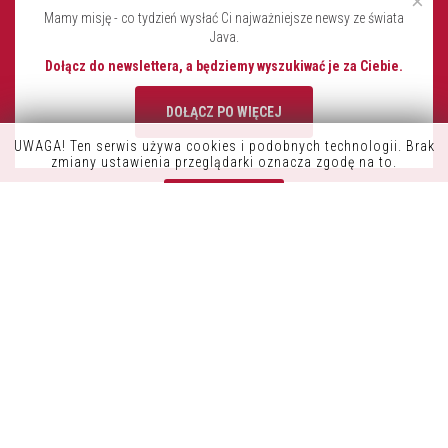
×
Mamy misję - co tydzień wysłać Ci najważniejsze newsy ze świata
Java.
Dołącz do newslettera, a będziemy wyszukiwać je za Ciebie.
DOŁĄCZ PO WIĘCEJ
UWAGA! Ten serwis używa cookies i podobnych technologii. Brak
K9OFFICE
zmiany ustawienia przeglądarki oznacza zgodę na to.
CONSDATA S.A.
Zrozumiałem
UL. KRYSIEWICZA 9/14
61-825 POZNAŃ
POLSKA
TEL.:+48 61 41 51 000
NIP: 7822261960
REGON: 634422180
INFORMACJE
POLITYKA PRYWATNOŚCI