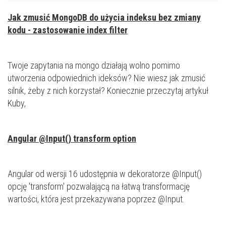
Jak zmusić MongoDB do użycia indeksu bez zmiany
kodu - zastosowanie index filter
Twoje zapytania na mongo działają wolno pomimo
utworzenia odpowiednich ideksów? Nie wiesz jak zmusić
silnik, żeby z nich korzystał? Koniecznie przeczytaj artykuł
Kuby,
Angular @Input() transform option
Angular od wersji 16 udostępnia w dekoratorze @Input()
opcję 'transform' pozwalającą na łatwą transformację
wartości, która jest przekazywana poprzez @Input.