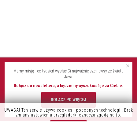
×
Mamy misję - co tydzień wysłać Ci najważniejsze newsy ze świata
Java.
Dołącz do newslettera, a będziemy wyszukiwać je za Ciebie.
DOŁĄCZ PO WIĘCEJ
UWAGA! Ten serwis używa cookies i podobnych technologii. Brak
K9OFFICE
zmiany ustawienia przeglądarki oznacza zgodę na to.
CONSDATA S.A.
Zrozumiałem
UL. KRYSIEWICZA 9/14
61-825 POZNAŃ