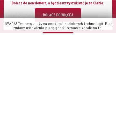
Dołącz do newslettera, a będziemy wyszukiwać je za Ciebie.
DOŁĄCZ PO WIĘCEJ
UWAGA! Ten serwis używa cookies i podobnych technologii. Brak
K9OFFICE
zmiany ustawienia przeglądarki oznacza zgodę na to.
CONSDATA S.A.
Zrozumiałem
UL. KRYSIEWICZA 9/14
61-825 POZNAŃ
POLSKA
TEL.:+48 61 41 51 000
NIP: 7822261960
REGON: 634422180
INFORMACJE
POLITYKA PRYWATNOŚCI
POZOSTAŃ W KONTAKCIE