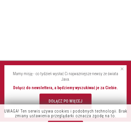
×
Mamy misję - co tydzień wysłać Ci najważniejsze newsy ze świata
Java.
Dołącz do newslettera, a będziemy wyszukiwać je za Ciebie.
DOŁĄCZ PO WIĘCEJ
UWAGA! Ten serwis używa cookies i podobnych technologii. Brak
K9OFFICE
zmiany ustawienia przeglądarki oznacza zgodę na to.
CONSDATA S.A.
Zrozumiałem
UL. KRYSIEWICZA 9/14