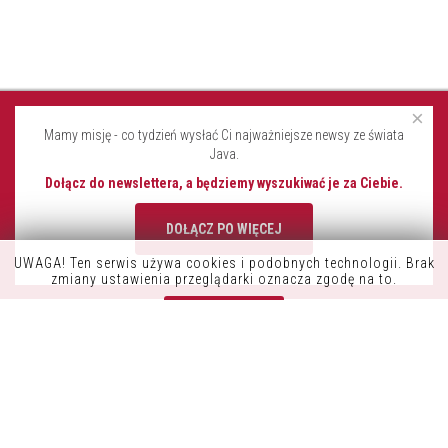
×
Mamy misję - co tydzień wysłać Ci najważniejsze newsy ze świata
Java.
Dołącz do newslettera, a będziemy wyszukiwać je za Ciebie.
DOŁĄCZ PO WIĘCEJ
UWAGA! Ten serwis używa cookies i podobnych technologii. Brak
K9OFFICE
zmiany ustawienia przeglądarki oznacza zgodę na to.
CONSDATA S.A.
Zrozumiałem
UL. KRYSIEWICZA 9/14
61-825 POZNAŃ
POLSKA
TEL.:+48 61 41 51 000
NIP: 7822261960