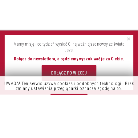
×
Mamy misję - co tydzień wysłać Ci najważniejsze newsy ze świata
Java.
Dołącz do newslettera, a będziemy wyszukiwać je za Ciebie.
DOŁĄCZ PO WIĘCEJ
UWAGA! Ten serwis używa cookies i podobnych technologii. Brak
K9OFFICE
zmiany ustawienia przeglądarki oznacza zgodę na to.
CONSDATA S.A.
Zrozumiałem
UL. KRYSIEWICZA 9/14
61-825 POZNAŃ
POLSKA
TEL.:+48 61 41 51 000
NIP: 7822261960