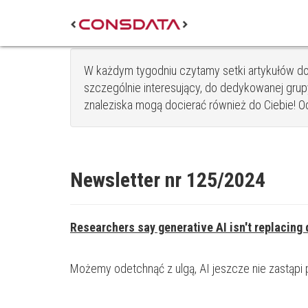
W każdym tygodniu czytamy setki artykułów do
szczególnie interesujący, do dedykowanej grupy
znaleziska mogą docierać również do Ciebie! Od s
Newsletter nr 125/2024
Researchers say generative AI isn't replacing
Możemy odetchnąć z ulgą, AI jeszcze nie zastąpi