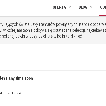
OFERTA
BLOG
CO
tykających świata Javy i tematów powiązanych. Każda osoba w C
, w której następnie odbywa się ostateczna selekcja najciekawsz
olidnej dawki wiedzy dzieli Cię tylko kilka kliknięć.
 devs any time soon
 programistów!