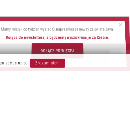
×
Mamy misję - co tydzień wysłać Ci najważniejsze newsy ze świata Java.
Dołącz do newslettera, a będziemy wyszukiwać je za Ciebie.
DOŁĄCZ PO WIĘCEJ
OZOSTAŃ W KONTAKCIE
za zgodę na to.
Zrozumiałem