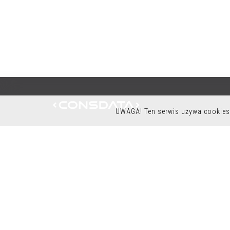
UWAGA! Ten serwis używa cookies 
K9OFFICE
CONSDATA S.A.
UL. KRYSIEWICZA 9/14
61-825 POZNAŃ
POLSKA
TEL.:+48 61 41 51 000
NIP: 7822261960
REGON: 634422180