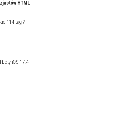
uzjastów HTML
kie 114 tagi?
d bety iOS 17.4.