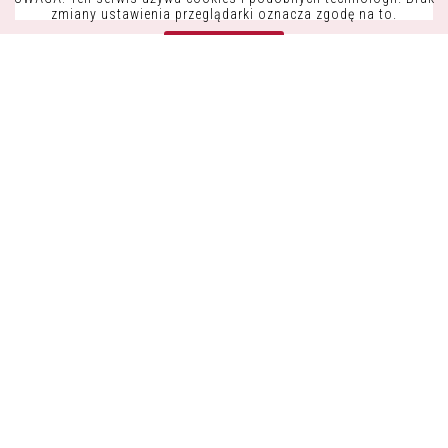
K9OFFICE
zmiany ustawienia przeglądarki oznacza zgodę na to.
CONSDATA S.A.
Zrozumiałem
UL. KRYSIEWICZA 9/14
61-825 POZNAŃ
POLSKA
TEL.:+48 61 41 51 000
NIP: 7822261960
REGON: 634422180
INFORMACJE
POLITYKA PRYWATNOŚCI
POZOSTAŃ W KONTAKCIE