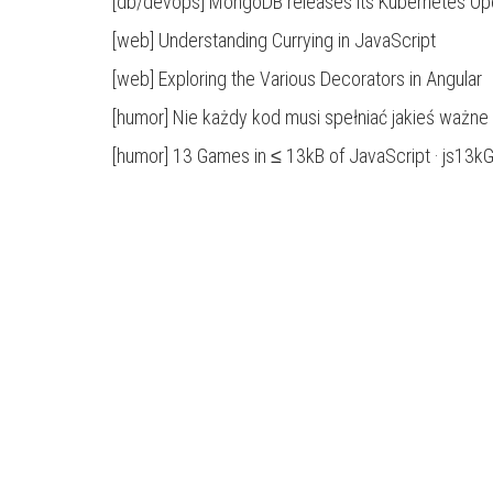
[db/devops]
MongoDB releases its Kubernetes Ope
[web]
Understanding Currying in JavaScript
[web]
Exploring the Various Decorators in Angular
[humor]
Nie każdy kod musi spełniać jakieś ważne f
[humor]
13 Games in ≤ 13kB of JavaScript · js13