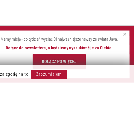
×
Mamy misję - co tydzień wysłać Ci najważniejsze newsy ze świata Java.
Dołącz do newslettera, a będziemy wyszukiwać je za Ciebie.
DOŁĄCZ PO WIĘCEJ
OZOSTAŃ W KONTAKCIE
za zgodę na to.
Zrozumiałem