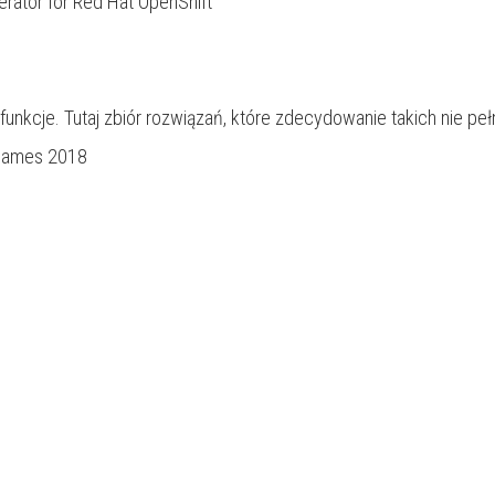
rator for Red Hat OpenShift
unkcje. Tutaj zbiór rozwiązań, które zdecydowanie takich nie peł
kGames 2018