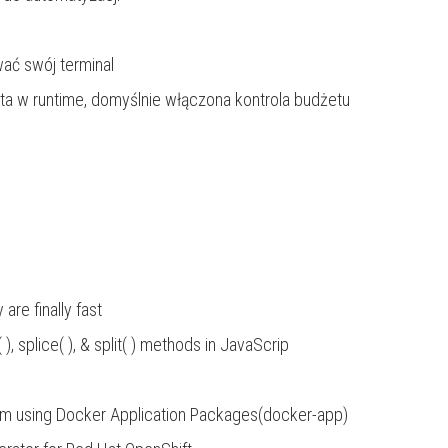
ać swój terminal
ata w runtime, domyślnie włączona kontrola budżetu
re finally fast
), splice( ), & split( ) methods in JavaScrip
arm using Docker Application Packages(docker-app)