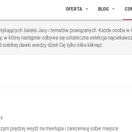
OFERTA
BLOG
CO
tykających świata Javy i tematów powiązanych. Każda osoba w C
, w której następnie odbywa się ostateczna selekcja najciekawsz
olidnej dawki wiedzy dzieli Cię tylko kilka kliknięć.
h!
 czym prędzej
wejdź na meetupa
i zarezerwuj sobie miejsce.