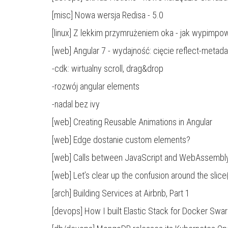
[misc]
Nowa wersja Redisa - 5.0
[linux] Z lekkim przymrużeniem oka -
jak wypimpow
[web]
Angular 7 - wydajność: cięcie reflect-metad
-cdk: wirtualny scroll, drag&drop
-rozwój angular elements
-nadal bez ivy
[web]
Creating Reusable Animations in Angular
[web]
Edge dostanie custom elements?
[web]
Calls between JavaScript and WebAssembly a
[web]
Let’s clear up the confusion around the slice( 
[arch]
Building Services at Airbnb, Part 1
[devops]
How I built Elastic Stack for Docker Sw