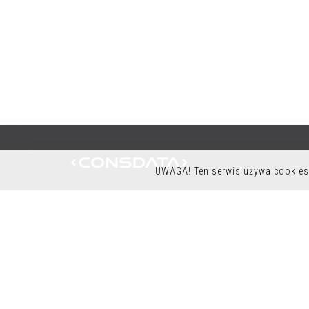
UWAGA! Ten serwis używa cookies 
K9OFFICE
CONSDATA S.A.
UL. KRYSIEWICZA 9/14
61-825 POZNAŃ
POLSKA
TEL.:+48 61 41 51 000
NIP: 7822261960