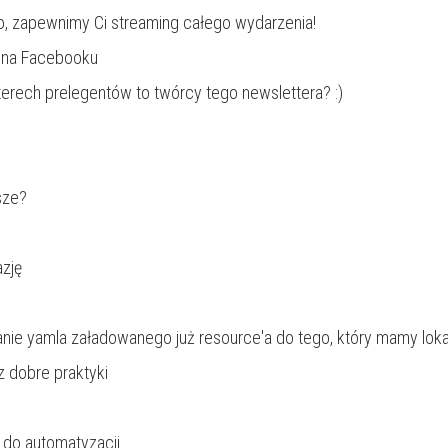
o, zapewnimy Ci streaming całego wydarzenia!
 na Facebooku
terech prelegentów to twórcy tego newslettera? :)
sze?
azję
nie yamla załadowanego już resource'a do tego, który mamy loka
z dobre praktyki
 do automatyzacji