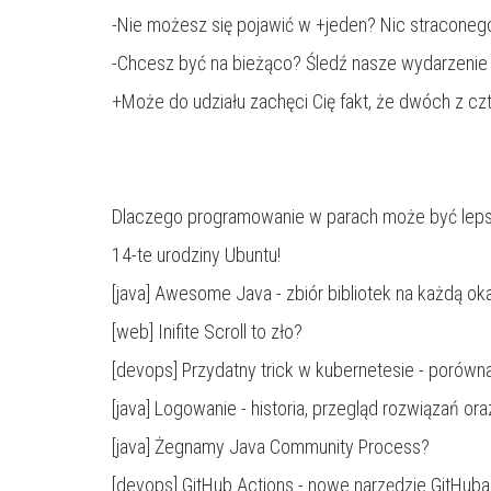
-Nie możesz się pojawić w +jeden? Nic straconeg
-Chcesz być na bieżąco?
Śledź nasze wydarzenie
+Może do udziału zachęci Cię fakt, że dwóch z cz
Dlaczego programowanie w parach może być lep
14-te urodziny Ubuntu!
[java]
Awesome Java
- zbiór bibliotek na każdą ok
[web] I
nifite Scroll to zło?
[devops]
Przydatny trick w kubernetesie
- porówna
[java]
Logowanie - historia, przegląd rozwiązań ora
[java]
Żegnamy Java Community Process?
[devops]
GitHub Actions
- nowe narzędzie GitHuba